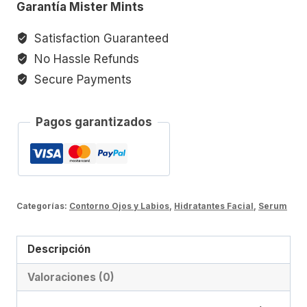
Garantía Mister Mints
veneno
de
Satisfaction Guaranteed
Cobra
No Hassle Refunds
Real
Secure Payments
cantidad
Pagos garantizados
Categorías:
Contorno Ojos y Labios
,
Hidratantes Facial
,
Serum
Descripción
Valoraciones (0)