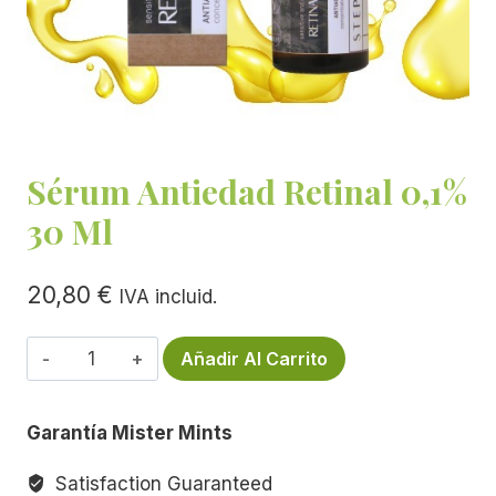
Sérum Antiedad Retinal 0,1%
30 Ml
20,80
€
IVA incluid.
Sérum
Añadir Al Carrito
Antiedad
Retinal
Garantía Mister Mints
0,1%
30
Satisfaction Guaranteed